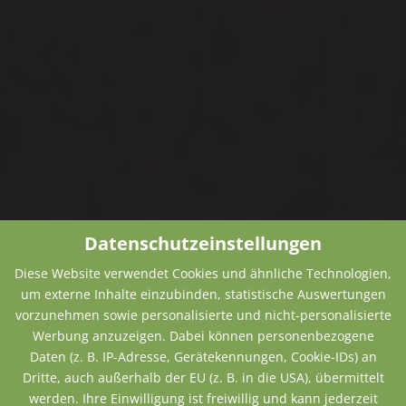
Datenschutzeinstellungen
Diese Website verwendet Cookies und ähnliche Technologien,
um externe Inhalte einzubinden, statistische Auswertungen
vorzunehmen sowie personalisierte und nicht-personalisierte
Werbung anzuzeigen. Dabei können personenbezogene
Daten (z. B. IP-Adresse, Gerätekennungen, Cookie-IDs) an
Dritte, auch außerhalb der EU (z. B. in die USA), übermittelt
werden. Ihre Einwilligung ist freiwillig und kann jederzeit