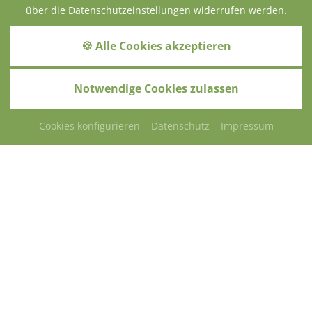
über die Datenschutzeinstellungen widerrufen werden.
GOLF & TENNIS
🍪 Alle Cookies akzeptieren
25% Greenfee-
Ermäßigung für alle
Golf- und
Tennisplätze
Notwendige Cookies zulassen
Cookies konfigurieren
Datenschutz
Impressum
ANFRAGEN
SCHENKEN
BUCHEN
Herzlich willkommen
im Hotel Waldeck im wunderschönen Kurort Bad
Füssing!